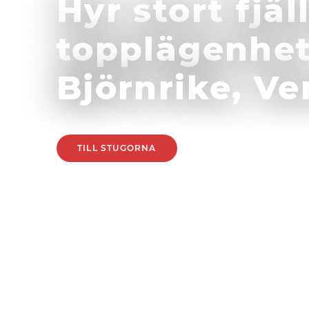
Hyr stort fjäl
topplägenhet
Björnrike, V
TILL STUGORNA