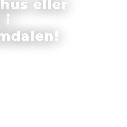
lhus eller
 i
emdalen!